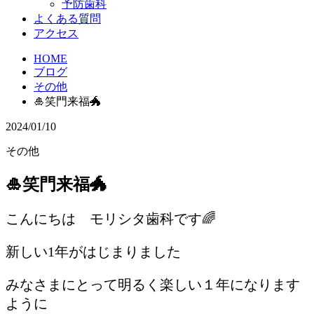
予防歯科
よくある質問
アクセス
HOME
ブログ
その他
🎍笑門来福🐲
2024/01/10
その他
🎍笑門来福🐲
こんにちは モリシタ歯科です🌈
新しい1年がはじまりました
みなさまにとって明るく楽しい１年になります
ように