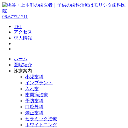
06-6777-1211
TEL
アクセス
求人情報
ホーム
医院紹介
診療案内
小児歯科
インプラント
入れ歯
歯周病治療
予防歯科
口腔外科
矯正歯科
セラミック治療
ホワイトニング