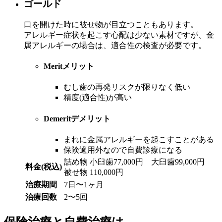
ゴールド
口を開けた時に被せ物が目立つこともあります。
アレルギー症状を起こす心配は少ない素材ですが、金
属アレルギーの場合は、適合性の検査が必要です。
Merit
メリット
むし歯の再発リスクが限りなく低い
精度(適合性)が高い
Demerit
デメリット
まれに金属アレルギーを起こすことがある
保険適用外なので自費診療になる
詰め物 小臼歯77,000円 大臼歯99,000円
料金(税込)
被せ物 110,000円
治療期間
7日〜1ヶ月
治療回数
2〜5回
保険治療と自費治療は