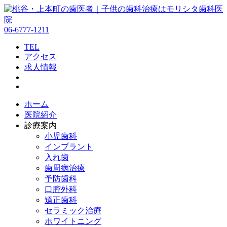
06-6777-1211
TEL
アクセス
求人情報
ホーム
医院紹介
診療案内
小児歯科
インプラント
入れ歯
歯周病治療
予防歯科
口腔外科
矯正歯科
セラミック治療
ホワイトニング