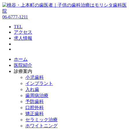
06-6777-1211
TEL
アクセス
求人情報
ホーム
医院紹介
診療案内
小児歯科
インプラント
入れ歯
歯周病治療
予防歯科
口腔外科
矯正歯科
セラミック治療
ホワイトニング